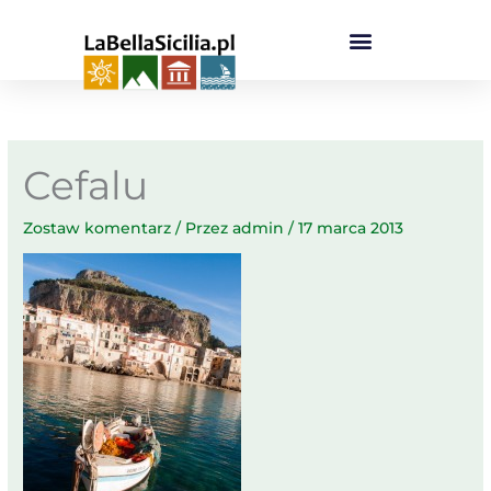
Przejdź
do
treści
Cefalu
Zostaw komentarz
/ Przez
admin
/
17 marca 2013