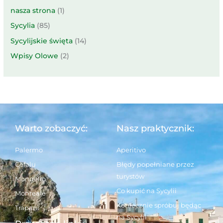
nasza strona
(1)
Sycylia
(85)
Sycylijskie święta
(14)
Wpisy Olowe
(2)
Warto zobaczyć:
Nasz praktycznik:
Palermo
Aperitivo
Cefalu
Błędy popełniane przez
turystów
Mondello
Co kupić na Sycylii
Monreale
Koniecznie spróbuj będąc
Trapani
na Sycylii