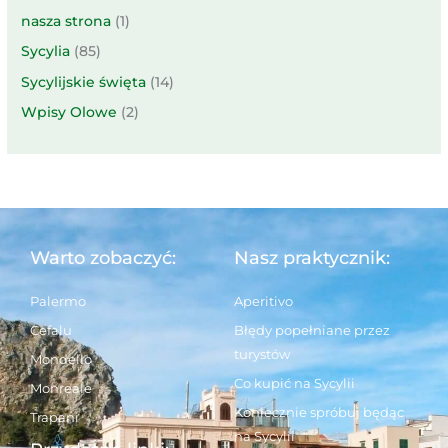
nasza strona
(1)
Sycylia
(85)
Sycylijskie święta
(14)
Wpisy Olowe
(2)
Warto zobaczyć:
Nasz praktycznik:
Palermo
Aperitivo
Cefalu
Błędy popełniane przez
turystów
Mondello
Co kupić na Sycylii
Monreale
Koniecznie spróbuj będąc
Trapani
na Sycylii