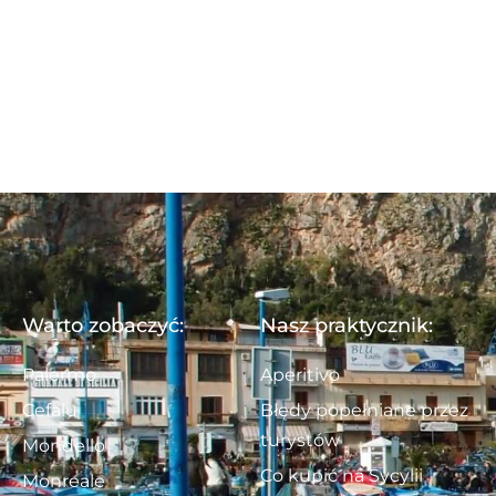
Warto zobaczyć:
Nasz praktycznik:
Palermo
Aperitivo
Cefalu
Błędy popełniane przez
turystów
Mondello
Co kupić na Sycylii
Monreale