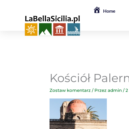
Przejdź
Home
do
treści
Kościół Pale
Zostaw komentarz
/ Przez
admin
/
2