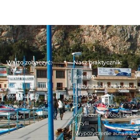
Warto zobaczyć:
Nasz praktycznik:
Palermo
Aperitivo
Cefalu
Błędy popełniane przez
turystów
Mondello
Co kupić na Sycylii
Monreale
Koniecznie spróbuj będąc
Trapani
Sycylii
Wypożyczenie auta na Syc