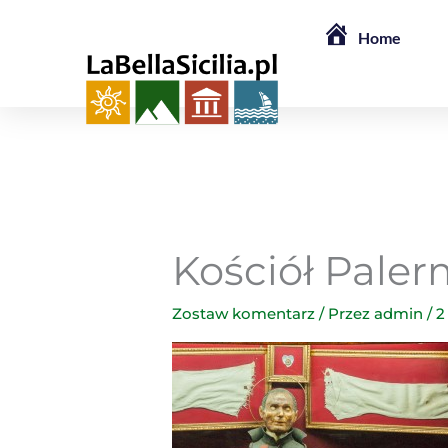
Przejdź
Home
do
treści
Kościół Pale
Zostaw komentarz
/ Przez
admin
/
2