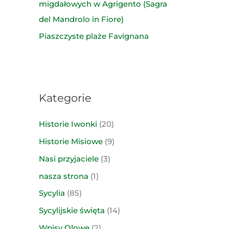
migdałowych w Agrigento (Sagra
del Mandrolo in Fiore)
Piaszczyste plaże Favignana
Kategorie
Historie Iwonki
(20)
Historie Misiowe
(9)
Nasi przyjaciele
(3)
nasza strona
(1)
Sycylia
(85)
Sycylijskie święta
(14)
Wpisy Olowe
(2)