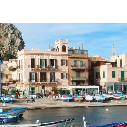
Przydatne linki:
Kontakt
Blog
O nas
Polityka prywatności
 na
ylii