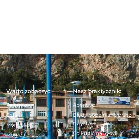
Warto zobaczyć:
Nasz praktycznik:
Palermo
Aperitivo
Cefalu
Błędy popełniane przez
turystów
Mondello
Co kupić na Sycylii
Monreale