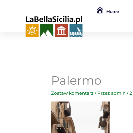
Przejdź
Home
do
treści
Palermo
Zostaw komentarz
/ Przez
admin
/
2