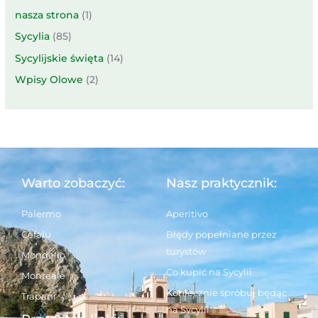
nasza strona
(1)
Sycylia
(85)
Sycylijskie święta
(14)
Wpisy Olowe
(2)
Warto zobaczyć:
Nasz praktycznik:
Palermo
Aperitivo
Cefalu
Błędy popełniane przez
turystów
Mondello
Co kupić na Sycylii
Monreale
Koniecznie spróbuj będąc
Trapani
na Sycylii