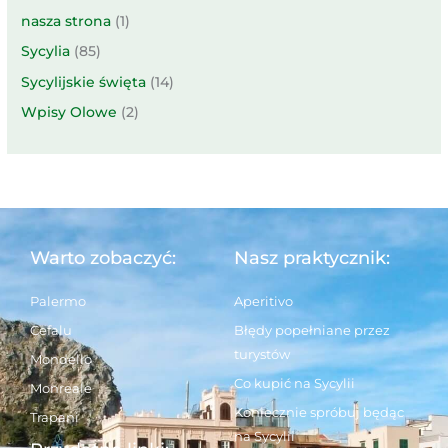
nasza strona
(1)
Sycylia
(85)
Sycylijskie święta
(14)
Wpisy Olowe
(2)
Warto zobaczyć:
Nasz praktycznik:
Palermo
Aperitivo
Cefalu
Błędy popełniane przez
turystów
Mondello
Co kupić na Sycylii
Monreale
Koniecznie spróbuj będąc
Trapani
na Sycylii