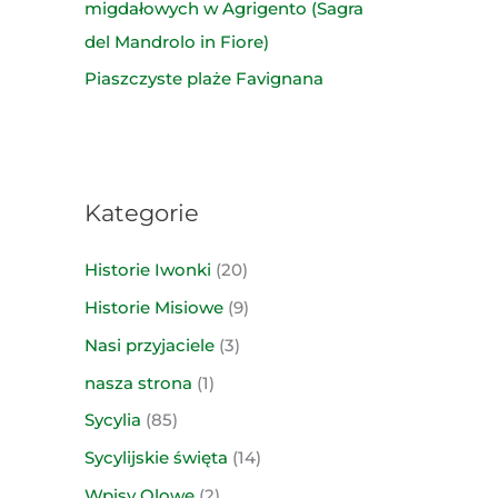
migdałowych w Agrigento (Sagra
del Mandrolo in Fiore)
Piaszczyste plaże Favignana
Kategorie
Historie Iwonki
(20)
Historie Misiowe
(9)
Nasi przyjaciele
(3)
nasza strona
(1)
Sycylia
(85)
Sycylijskie święta
(14)
Wpisy Olowe
(2)