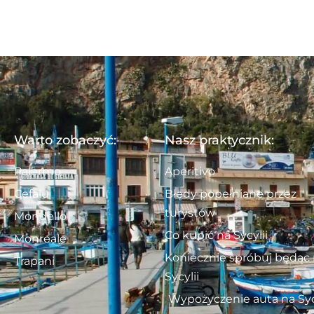
Warto zobaczyć:
Nasz praktycznik:
Palermo
Aperitivo
Cefalu
Błędy popełniane przez
turystów
Mondello
Co kupić na Sycylii
Monreale
Koniecznie spróbuj będąc
Trapani
Sycylii
Wypożyczenie auta na Syc