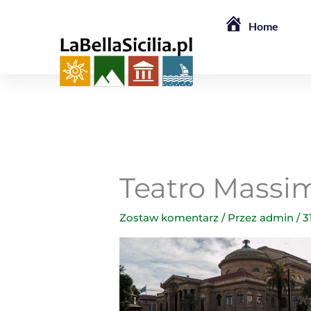
Przejdź
Home
do
treści
Teatro Massi
Zostaw komentarz
/ Przez
admin
/
3