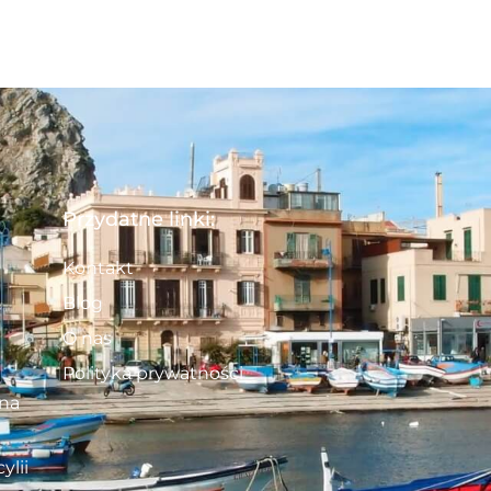
Przydatne linki:
Kontakt
Blog
O nas
Polityka prywatności
 na
ylii