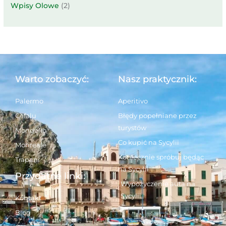
Wpisy Olowe
(2)
Warto zobaczyć:
Nasz praktycznik:
Palermo
Aperitivo
Cefalu
Błędy popełniane przez
turystów
Mondello
Co kupić na Sycylii
Monreale
Koniecznie spróbuj będąc
Trapani
na Sycylii
Przydatne linki:
Wypożyczenie auta na
Sycylii
Kontakt
Blog