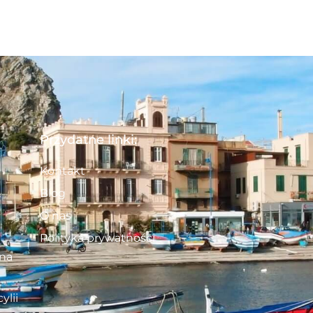
Przydatne linki:
Kontakt
Blog
O nas
Polityka prywatności
 na
ylii