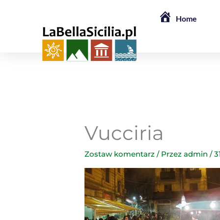
Przejdź
Home
do
treści
Vucciria
Zostaw komentarz
/ Przez
admin
/
3