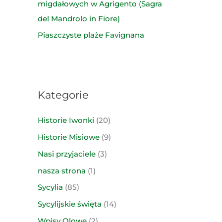
migdałowych w Agrigento (Sagra
del Mandrolo in Fiore)
Piaszczyste plaże Favignana
Kategorie
Historie Iwonki
(20)
Historie Misiowe
(9)
Nasi przyjaciele
(3)
nasza strona
(1)
Sycylia
(85)
Sycylijskie święta
(14)
Wpisy Olowe
(2)