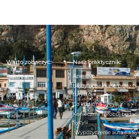
Warto zobaczyć:
Nasz praktycznik:
Palermo
Aperitivo
Cefalu
Błędy popełniane przez
turystów
Mondello
Co kupić na Sycylii
Monreale
Koniecznie spróbuj będąc
Trapani
Sycylii
Wypożyczenie auta na Syc