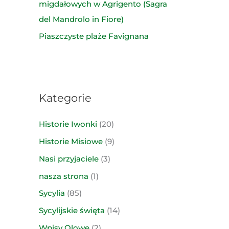
migdałowych w Agrigento (Sagra
del Mandrolo in Fiore)
Piaszczyste plaże Favignana
Kategorie
Historie Iwonki
(20)
Historie Misiowe
(9)
Nasi przyjaciele
(3)
nasza strona
(1)
Sycylia
(85)
Sycylijskie święta
(14)
Wpisy Olowe
(2)