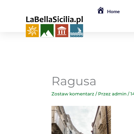
Przejdź
Home
do
treści
Ragusa
Zostaw komentarz
/ Przez
admin
/
1