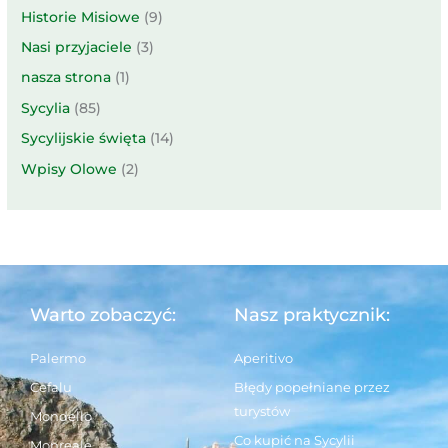
Historie Misiowe
(9)
Nasi przyjaciele
(3)
nasza strona
(1)
Sycylia
(85)
Sycylijskie święta
(14)
Wpisy Olowe
(2)
Warto zobaczyć:
Nasz praktycznik:
Palermo
Aperitivo
Cefalu
Błędy popełniane przez
turystów
Mondello
Co kupić na Sycylii
Monreale